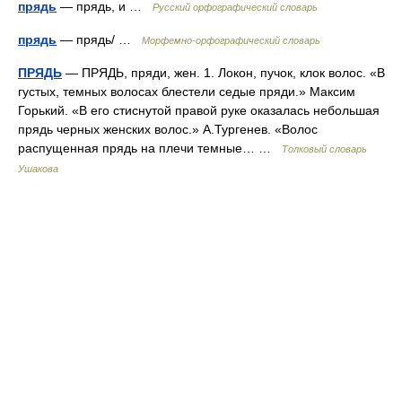
прядь
— прядь, и …
Русский орфографический словарь
прядь
— прядь/ …
Морфемно-орфографический словарь
ПРЯДЬ
— ПРЯДЬ, пряди, жен. 1. Локон, пучок, клок волос. «В
густых, темных волосах блестели седые пряди.» Максим
Горький. «В его стиснутой правой руке оказалась небольшая
прядь черных женских волос.» А.Тургенев. «Волос
распущенная прядь на плечи темные… …
Толковый словарь
Ушакова