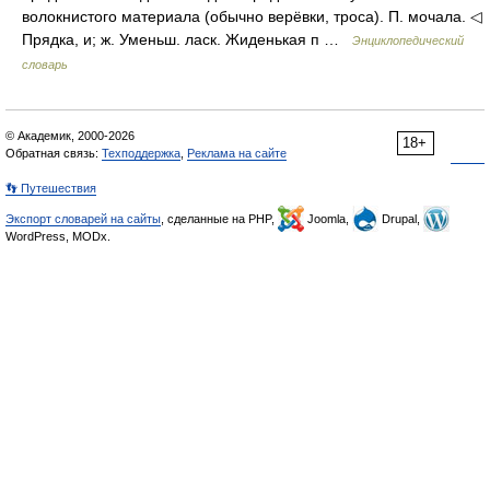
волокнистого материала (обычно верёвки, троса). П. мочала. ◁
Прядка, и; ж. Уменьш. ласк. Жиденькая п …
Энциклопедический
словарь
© Академик, 2000-2026
18+
Обратная связь:
Техподдержка
,
Реклама на сайте
👣 Путешествия
Экспорт словарей на сайты
, сделанные на PHP,
Joomla,
Drupal,
WordPress, MODx.