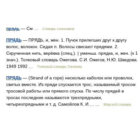
прядь
— См …
Словарь синонимов
ПРЯДЬ
— ПРЯДЬ, и, жен. 1. Пучок прилегших друг к другу
волос, волокон. Седая п. Волосы свисают прядями. 2.
Скрученная нить, верёвка (спец.). | уменьш. прядка, и, жен. (к 1
знач.). Толковый словарь Ожегова. С.И. Ожегов, Н.Ю. Шведова.
1949 1992 …
Толковый словарь Ожегова
ПРЯДЬ
— (Strand of a rope) несколько каболок или проволок,
свитых вместе. Из пряди спускается трос, называемый тросом
тросовой работы или прямого спуска. По числу прядей в
тросах последние называются трехпрядными,
четырехпрядными и т. д. Самойлов К. И.… …
Морской словарь