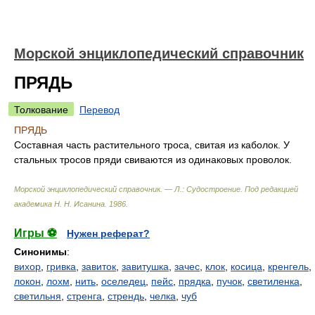
Морской энциклопедический справочник
ПРЯДЬ
Толкование
Перевод
ПРЯДЬ
Составная часть растительного троса, свитая из каболок. У
стальных тросов пряди свиваются из одинаковых проволок.
Морской энциклопедический справочник. — Л.: Судостроение
.
Под редакцией
академика Н. Н. Исанина
.
1986
.
Игры ⚽
Нужен реферат?
Синонимы
:
вихор
,
гривка
,
завиток
,
завитушка
,
зачес
,
клок
,
косица
,
кренгель
,
локон
,
лохм
,
нить
,
оселедец
,
пейс
,
прядка
,
пучок
,
светиленка
,
светильня
,
стренга
,
стрендь
,
челка
,
чуб