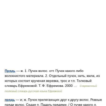
Прядь
— ж. 1. Пучок волос. отт. Пучок какого либо
волокнистого материала. 2. Отдельный пучок, нить, жила, из
которых состоит крученая веревка, трос и т.п. Толковый
словарь Ефремовой. Т. Ф. Ефремова. 2000 …
Современный
толковый словарь русского языка Ефремовой
прядь
— и; ж. Пучок прилегающих друг к другу волос. Ровные
пряди волос. Седая п. Падать прядями. / О пучке какого л.